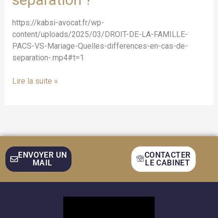
Quelles
différences
https://kabsi-avocat.fr/wp-
en
content/uploads/2025/03/DROIT-DE-LA-FAMILLE-
cas
PACS-VS-Mariage-Quelles-differences-en-cas-de-
de
separation-.mp4#t=1
séparation
?
Lire la suite »
ENVOYER UN
CONTACTER
MAIL
LE CABINET