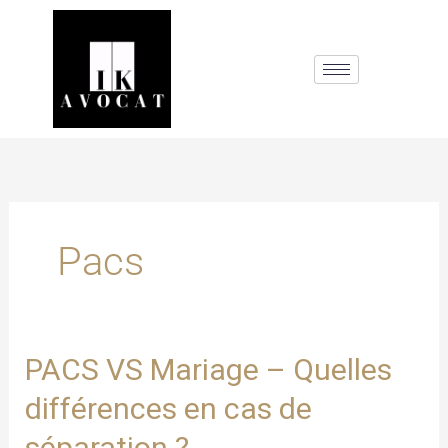
Aller
au
contenu
Pacs
PACS
PACS VS Mariage – Quelles
VS
différences en cas de
Mariage
–
séparation ?